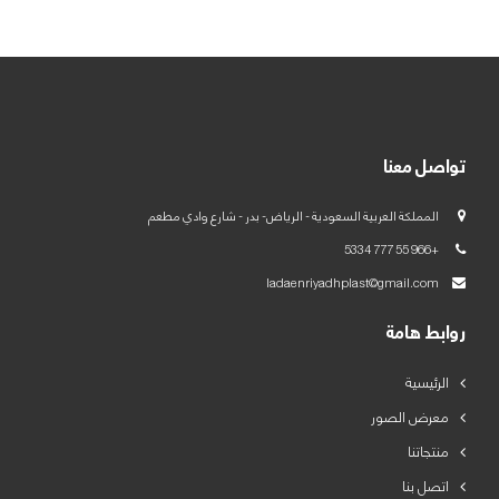
تواصل معنا
المملكة العربية السعودية - الرياض- بدر - شارع وادي مطعم
+966 55 777 5334
ladaenriyadhplast@gmail.com
روابط هامة
الرئيسية
معرض الصور
منتجاتنا
اتصل بنا