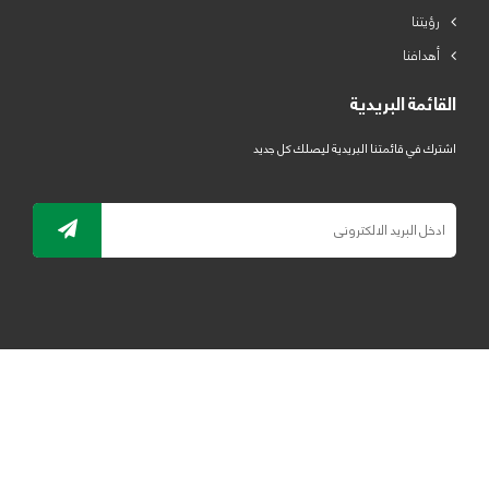
رؤيتنا
أهدافنا
القائمة البريدية
اشترك في قائمتنا البريدية ليصلك كل جديد
جميع الحقوق محفوظة لمصنع لدائن الرياض للبلاستيك 2019 ©
ELRYAD
تصميم مواقع / تطبيقات