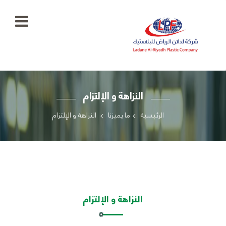
الرئيسية
النزاهة و الإلتزام
معرض
الصور
+966
الرئيسية
ما يميزنا
النزاهة و الإلتزام
55
منتجاتنا
777
5334
اتصل
بنا
ladaenriyadhplast@gmail.com
رؤيتنا
النزاهة و الإلتزام
أهدافنا