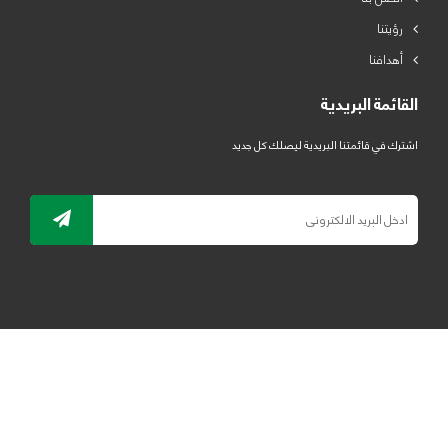
رؤيتنا
أهدافنا
القائمة البريدية
اشترك في قائمتنا البريدية ليصلك كل جديد
جميع الحقوق محفوظة لمصنع لدائن الرياض للبلاستيك 2019 ©
ELRYAD
تصميم مواقع / تطبيقات