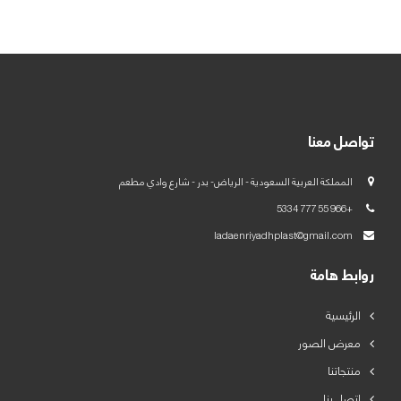
العربية
English
تواصل معنا
المملكة العربية السعودية - الرياض- بدر - شارع وادي مطعم
+966 55 777 5334
ladaenriyadhplast@gmail.com
روابط هامة
الرئيسية
معرض الصور
منتجاتنا
اتصل بنا