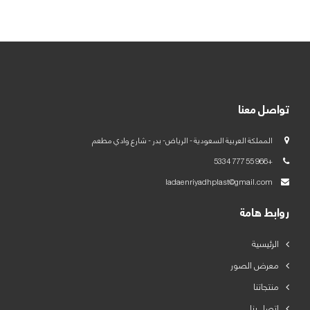
العربية
English
تواصل معنا
المملكة العربية السعودية - الرياض- بدر - شارع وادي مطعم
+966 55 777 5334
ladaenriyadhplast@gmail.com
روابط هامة
الرئيسية
معرض الصور
منتجاتنا
اتصل بنا