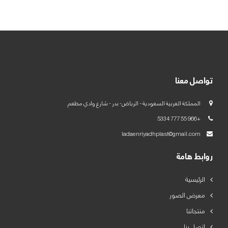
العربية
English
تواصل معنا
المملكة العربية السعودية - الرياض- بدر - شارع وادي مطعم
+966 55 777 5334
ladaenriyadhplast@gmail.com
روابط هامة
الرئيسية
معرض الصور
منتجاتنا
اتصل بنا