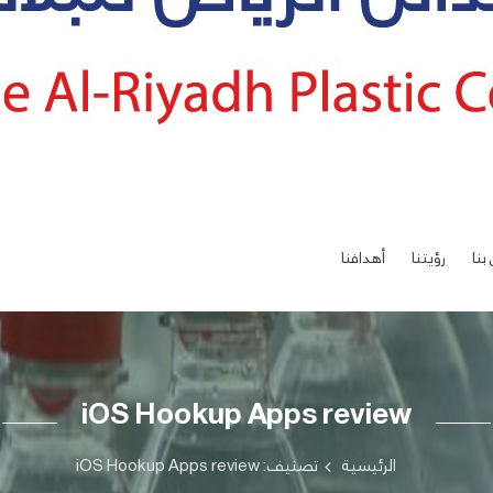
بنا
رؤيتنا
أهدافنا
iOS Hookup Apps review
الرئيسية
تصنيف: iOS Hookup Apps review