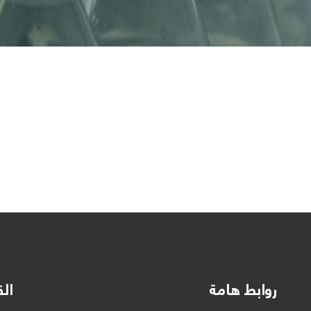
روابط هامة
الق