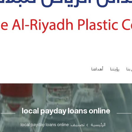
بنا
رؤيتنا
أهدافنا
local payday loans online
الرئيسية
تصنيف: local payday loans online