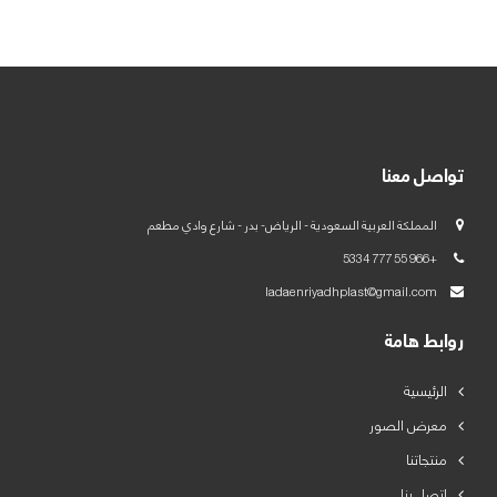
العربية
English
تواصل معنا
المملكة العربية السعودية - الرياض- بدر - شارع وادي مطعم
+966 55 777 5334
ladaenriyadhplast@gmail.com
روابط هامة
الرئيسية
معرض الصور
منتجاتنا
اتصل بنا