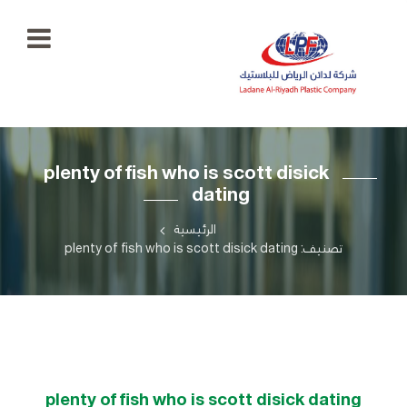
الرئيسية
plenty of fish who is scott disick
معرض
dating
الصور
+966
55
الرئيسية
منتجاتنا
777
تصنيف: plenty of fish who is scott disick dating
5334
اتصل
بنا
ladaenriyadhplast@gmail.com
رؤيتنا
أهدافنا
plenty of fish who is scott disick dating