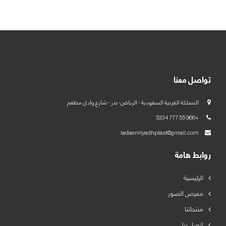
العربية
English
تواصل معنا
المملكة العربية السعودية - الرياض- بدر - شارع وادي مطعم
+966 55 777 5334
ladaenriyadhplast@gmail.com
روابط هامة
الرئيسية
معرض الصور
منتجاتنا
اتصل بنا