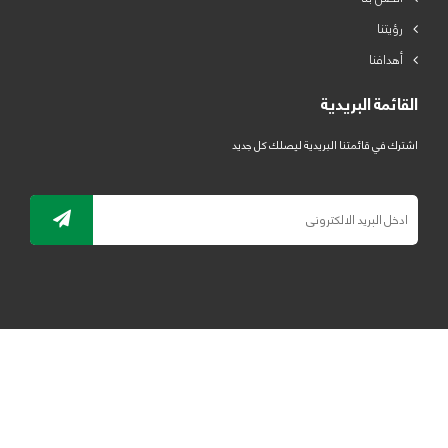
رؤيتنا
أهدافنا
القائمة البريدية
اشترك في قائمتنا البريدية ليصلك كل جديد
جميع الحقوق محفوظة لمصنع لدائن الرياض للبلاستيك 2019 ©
ELRYAD
تصميم مواقع / تطبيقات