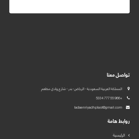
تواصل معنا
المملكة العربية السعودية - الرياض- بدر - شارع وادي مطعم
+966 55 777 5334
ladaenriyadhplast@gmail.com
روابط هامة
الرئيسية