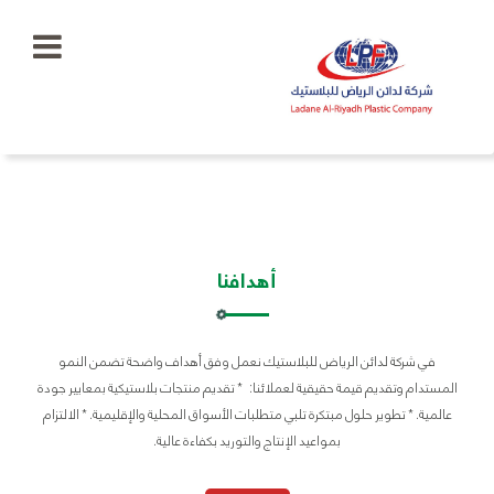
الرئيسية
معرض
الصور
+966
55
أهدافنا
منتجاتنا
777
5334
اتصل
بنا
ladaenriyadhplast@gmail.com
في شركة لدائن الرياض للبلاستيك نعمل وفق أهداف واضحة تضمن النمو
المستدام وتقديم قيمة حقيقية لعملائنا: * تقديم منتجات بلاستيكية بمعايير جودة
عالمية. * تطوير حلول مبتكرة تلبي متطلبات الأسواق المحلية والإقليمية. * الالتزام
رؤيتنا
بمواعيد الإنتاج والتوريد بكفاءة عالية.
أهدافنا