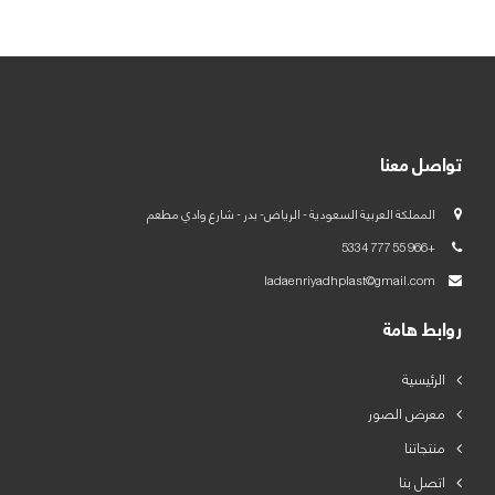
تواصل معنا
المملكة العربية السعودية - الرياض- بدر - شارع وادي مطعم
+966 55 777 5334
ladaenriyadhplast@gmail.com
روابط هامة
الرئيسية
معرض الصور
منتجاتنا
اتصل بنا