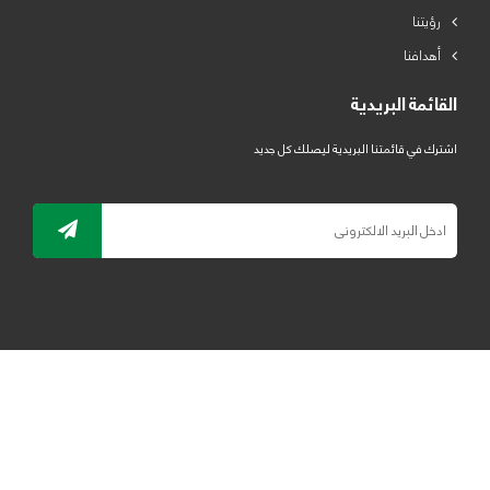
رؤيتنا
أهدافنا
القائمة البريدية
اشترك في قائمتنا البريدية ليصلك كل جديد
جميع الحقوق محفوظة لمصنع لدائن الرياض للبلاستيك 2019 ©
ELRYAD
تصميم مواقع / تطبيقات