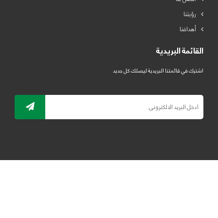
رؤيتنا
أهدافنا
القائمة البريدية
اشترك في قائمتنا البريدية ليصلك كل جديد
جميع الحقوق محفوظة لمصنع لدائن الرياض للبلاستيك 2019 ©
ELRYAD
تصميم مواقع / تطبيقات