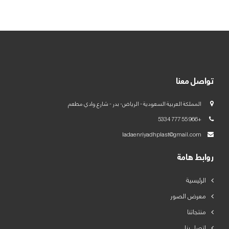
العربية
English
تواصل معنا
المملكة العربية السعودية - الرياض- بدر - شارع وادي مطعم
+966 55 777 5334
ladaenriyadhplast@gmail.com
روابط هامة
الرئيسية
معرض الصور
منتجاتنا
اتصل بنا