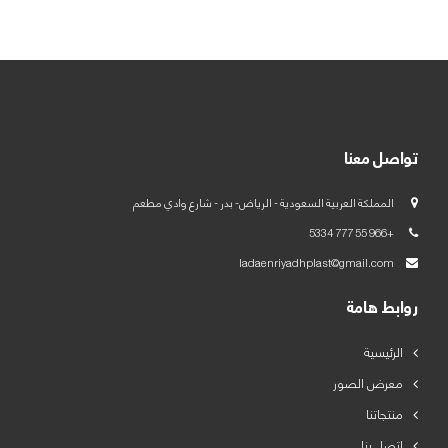
العربية
English
تواصل معنا
المملكة العربية السعودية - الرياض- بدر - شارع وادي مطعم
+966 55 777 5334
ladaenriyadhplast@gmail.com
روابط هامة
الرئيسية
معرض الصور
منتجاتنا
اتصل بنا