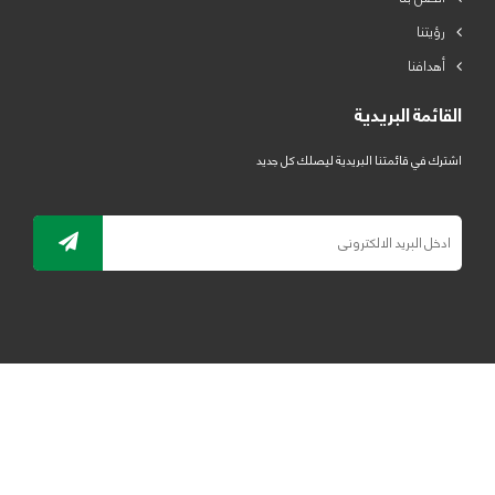
رؤيتنا
أهدافنا
القائمة البريدية
اشترك في قائمتنا البريدية ليصلك كل جديد
جميع الحقوق محفوظة لمصنع لدائن الرياض للبلاستيك 2019 ©
ELRYAD
تصميم مواقع / تطبيقات