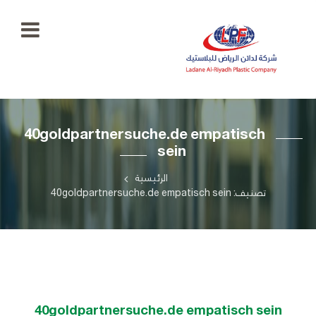
الرئيسية
40goldpartnersuche.de empatisch
معرض
sein
الصور
+966
55
الرئيسية
منتجاتنا
777
تصنيف: 40goldpartnersuche.de empatisch sein
5334
اتصل
بنا
ladaenriyadhplast@gmail.com
رؤيتنا
أهدافنا
40goldpartnersuche.de empatisch sein