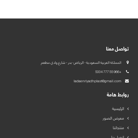
العربية
English
تواصل معنا
المملكة العربية السعودية - الرياض- بدر - شارع وادي مطعم
+966 55 777 5334
ladaenriyadhplast@gmail.com
روابط هامة
الرئيسية
معرض الصور
منتجاتنا
اتصل بنا