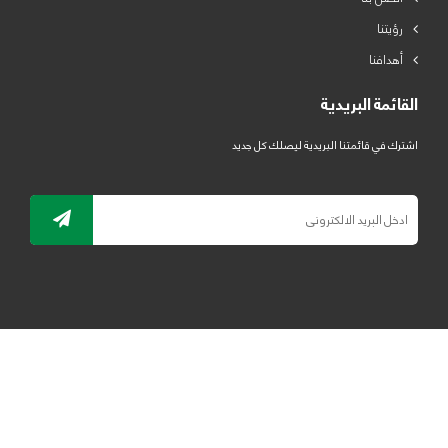
رؤيتنا
أهدافنا
القائمة البريدية
اشترك في قائمتنا البريدية ليصلك كل جديد
جميع الحقوق محفوظة لمصنع لدائن الرياض للبلاستيك 2019 ©
ELRYAD
تصميم مواقع / تطبيقات