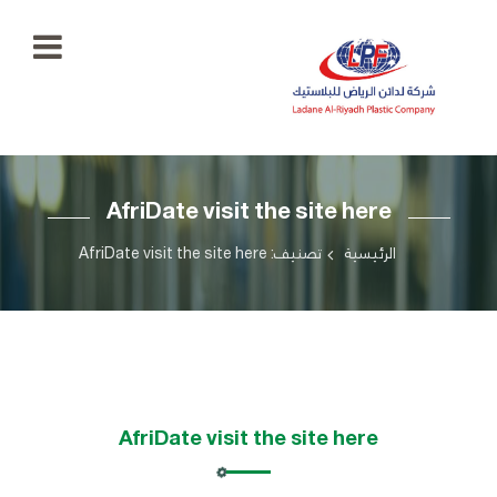
الرئيسية
AfriDate visit the site here
معرض
الصور
+966
الرئيسية
تصنيف: AfriDate visit the site here
55
منتجاتنا
777
5334
اتصل
بنا
ladaenriyadhplast@gmail.com
رؤيتنا
AfriDate visit the site here
أهدافنا