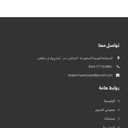
العربية
English
تواصل معنا
المملكة العربية السعودية - الرياض- بدر - شارع وادي مطعم
+966 55 777 5334
ladaenriyadhplast@gmail.com
روابط هامة
الرئيسية
معرض الصور
منتجاتنا
اتصل بنا