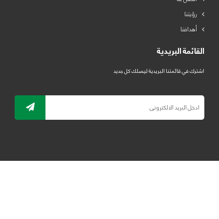
رؤيتنا
أهدافنا
القائمة البريدية
اشترك في قائمتنا البريدية ليصلك كل جديد
جميع الحقوق محفوظة لمصنع لدائن الرياض للبلاستيك 2019 ©
ELRYAD
تصميم مواقع / تطبيقات