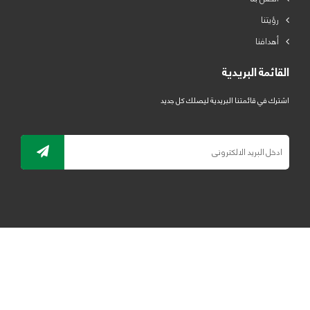
رؤيتنا
أهدافنا
القائمة البريدية
اشترك في قائمتنا البريدية ليصلك كل جديد
جميع الحقوق محفوظة لمصنع لدائن الرياض للبلاستيك 2019 ©
ELRYAD
تصميم مواقع / تطبيقات