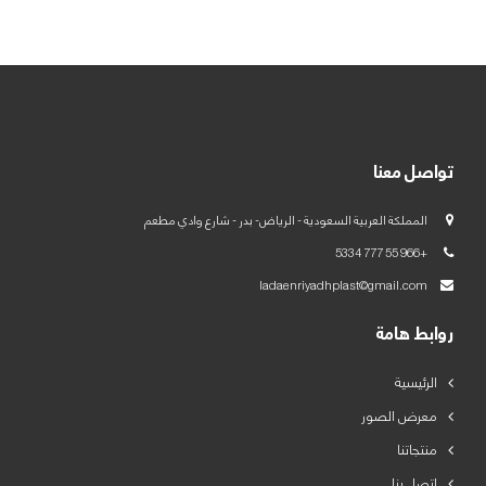
العربية
English
تواصل معنا
المملكة العربية السعودية - الرياض- بدر - شارع وادي مطعم
+966 55 777 5334
ladaenriyadhplast@gmail.com
روابط هامة
الرئيسية
معرض الصور
منتجاتنا
اتصل بنا