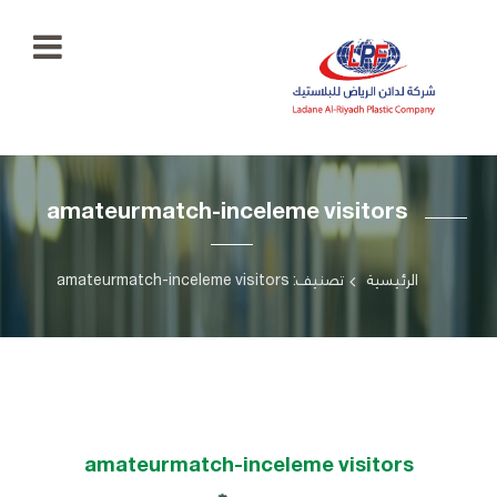
الرئيسية
amateurmatch-inceleme visitors
معرض
الصور
+966
55
الرئيسية
تصنيف: amateurmatch-inceleme visitors
منتجاتنا
777
5334
اتصل
بنا
ladaenriyadhplast@gmail.com
رؤيتنا
amateurmatch-inceleme visitors
أهدافنا