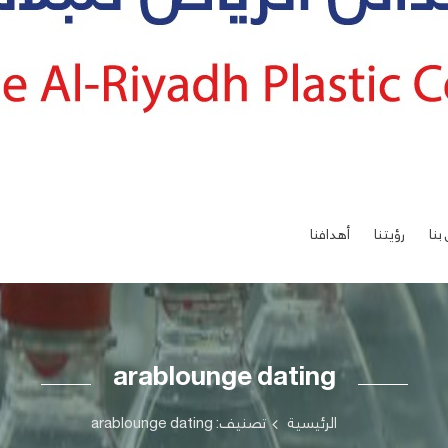
بنا
رؤيتنا
أهدافنا
arablounge dating
الرئيسية
تصنيف: arablounge dating