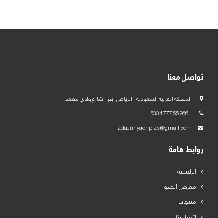
العربية
English
تواصل معنا
المملكة العربية السعودية - الرياض- بدر - شارع وادي مطعم
+966 55 777 5334
ladaenriyadhplast@gmail.com
روابط هامة
الرئيسية
معرض الصور
منتجاتنا
اتصل بنا