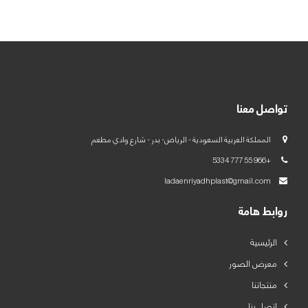
العربية
English
تواصل معنا
المملكة العربية السعودية - الرياض- بدر - شارع وادي مطعم
+966 55 777 5334
ladaenriyadhplast@gmail.com
روابط هامة
الرئيسية
معرض الصور
منتجاتنا
اتصل بنا