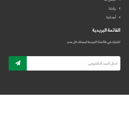
رؤيتنا
أهدافنا
القائمة البريدية
اشترك في قائمتنا البريدية ليصلك كل جديد
جميع الحقوق محفوظة لمصنع لدائن الرياض للبلاستيك 2019 ©
ELRYAD
تصميم مواقع / تطبيقات