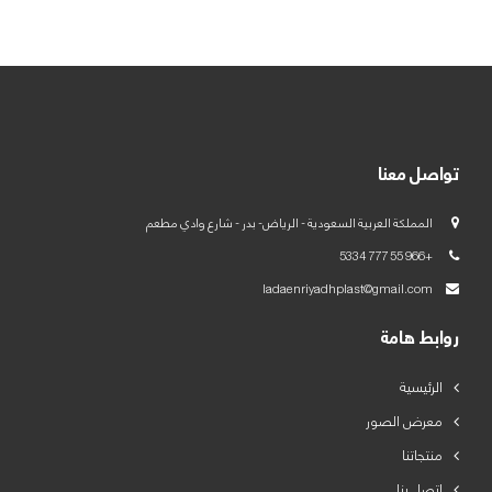
العربية
English
تواصل معنا
المملكة العربية السعودية - الرياض- بدر - شارع وادي مطعم
+966 55 777 5334
ladaenriyadhplast@gmail.com
روابط هامة
الرئيسية
معرض الصور
منتجاتنا
اتصل بنا