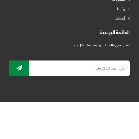
رؤيتنا
أهدافنا
القائمة البريدية
اشترك في قائمتنا البريدية ليصلك كل جديد
جميع الحقوق محفوظة لمصنع لدائن الرياض للبلاستيك 2019 ©
ELRYAD
تصميم مواقع / تطبيقات