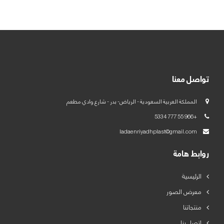
العربية
English
تواصل معنا
المملكة العربية السعودية - الرياض- بدر - شارع وادي مطعم
+966 55 777 5334
ladaenriyadhplast@gmail.com
روابط هامة
الرئيسية
معرض الصور
منتجاتنا
اتصل بنا