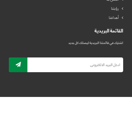
رؤيتنا
أهدافنا
القائمة البريدية
اشترك في قائمتنا البريدية ليصلك كل جديد
جميع الحقوق محفوظة لمصنع لدائن الرياض للبلاستيك 2019 ©
ELRYAD
تصميم مواقع / تطبيقات