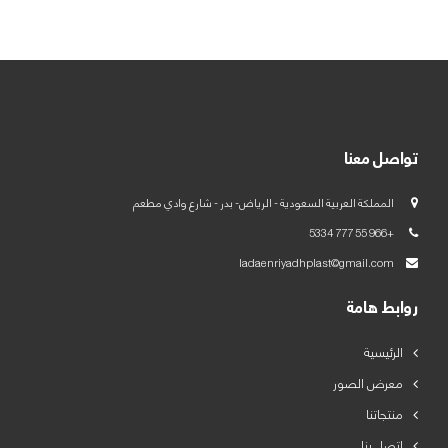
العربية
English
تواصل معنا
المملكة العربية السعودية - الرياض- بدر - شارع وادي مطعم
+966 55 777 5334
ladaenriyadhplast@gmail.com
روابط هامة
الرئيسية
معرض الصور
منتجاتنا
اتصل بنا