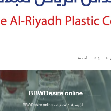
بنا
رؤيتنا
أهدافنا
BBWDesire online
الرئيسية
تصنيف: BBWDesire online