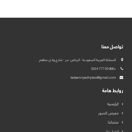
العربية
English
تواصل معنا
المملكة العربية السعودية - الرياض- بدر - شارع وادي مطعم
+966 55 777 5334
ladaenriyadhplast@gmail.com
روابط هامة
الرئيسية
معرض الصور
منتجاتنا
اتصل بنا