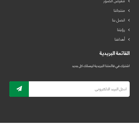
معرض الصور
منتجاتنا
اتصل بنا
رؤيتنا
أهدافنا
القائمة البريدية
اشترك في قائمتنا البريدية ليصلك كل جديد
جميع الحقوق محفوظة لمصنع لدائن الرياض للبلاستيك 2019 ©