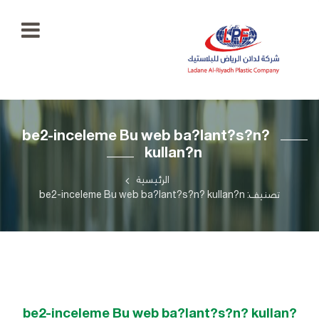
الرئيسية
be2-inceleme Bu web ba?lant?s?n?
معرض
kullan?n
الصور
+966
55
الرئيسية
منتجاتنا
777
تصنيف: be2-inceleme Bu web ba?lant?s?n? kullan?n
5334
اتصل
بنا
ladaenriyadhplast@gmail.com
رؤيتنا
أهدافنا
be2-inceleme Bu web ba?lant?s?n? kullan?