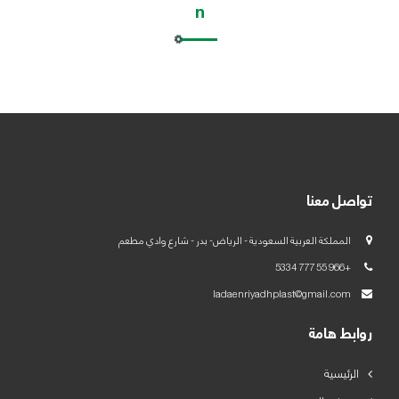
n
العربية
English
تواصل معنا
المملكة العربية السعودية - الرياض- بدر - شارع وادي مطعم
+966 55 777 5334
ladaenriyadhplast@gmail.com
روابط هامة
الرئيسية