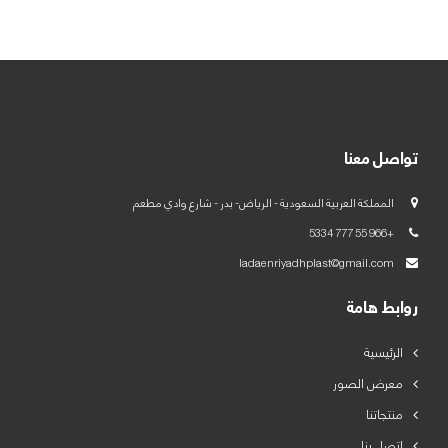
العربية
English
تواصل معنا
المملكة العربية السعودية - الرياض- بدر - شارع وادي مطعم
+966 55 777 5334
ladaenriyadhplast@gmail.com
روابط هامة
الرئيسية
معرض الصور
منتجاتنا
اتصل بنا