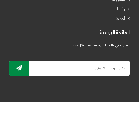
رؤيتنا
أهدافنا
القائمة البريدية
اشترك في قائمتنا البريدية ليصلك كل جديد
جميع الحقوق محفوظة لمصنع لدائن الرياض للبلاستيك 2019 ©
ELRYAD
تصميم مواقع / تطبيقات