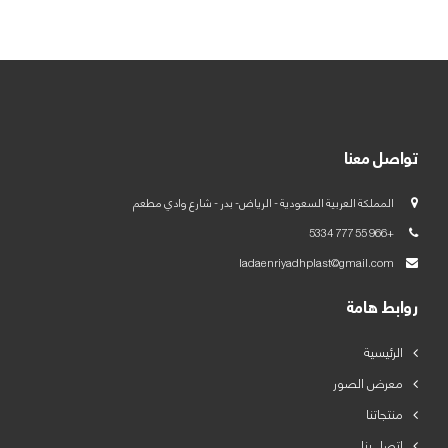
العربية
English
تواصل معنا
المملكة العربية السعودية - الرياض- بدر - شارع وادي مطعم
+966 55 777 5334
ladaenriyadhplast@gmail.com
روابط هامة
الرئيسية
معرض الصور
منتجاتنا
اتصل بنا