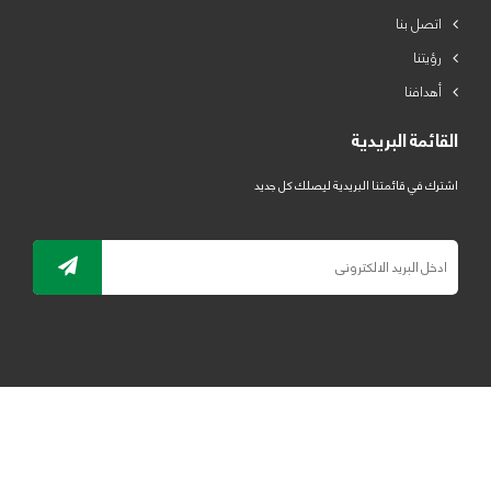
اتصل بنا
رؤيتنا
أهدافنا
القائمة البريدية
اشترك في قائمتنا البريدية ليصلك كل جديد
جميع الحقوق محفوظة لمصنع لدائن الرياض للبلاستيك 2019 ©
ELRYAD