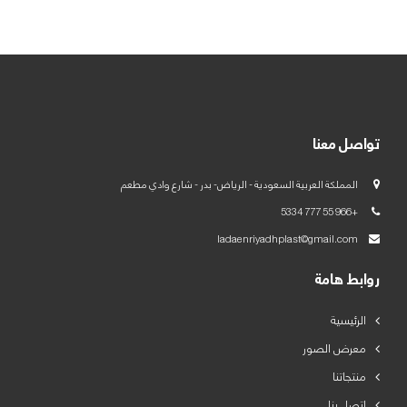
العربية
English
تواصل معنا
المملكة العربية السعودية - الرياض- بدر - شارع وادي مطعم
+966 55 777 5334
ladaenriyadhplast@gmail.com
روابط هامة
الرئيسية
معرض الصور
منتجاتنا
اتصل بنا