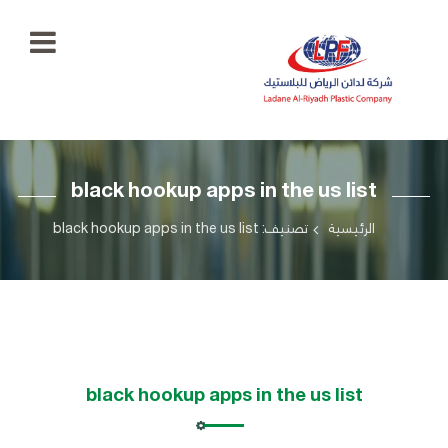
الرئيسية
black hookup apps in the us list
معرض
الصور
+966
الرئيسية
تصنيف: black hookup apps in the us list
55
منتجاتنا
777
5334
اتصل
بنا
ladaenriyadhplast@gmail.com
رؤيتنا
black hookup apps in the us list
أهدافنا