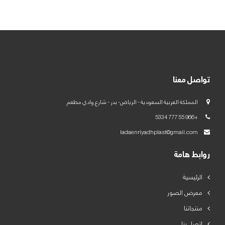
العربية
English
تواصل معنا
المملكة العربية السعودية - الرياض- بدر - شارع وادي مطعم
+966 55 777 5334
ladaenriyadhplast@gmail.com
روابط هامة
الرئيسية
معرض الصور
منتجاتنا
اتصل بنا