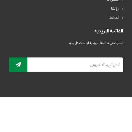
رؤيتنا
أهدافنا
القائمة البريدية
اشترك في قائمتنا البريدية ليصلك كل جديد
جميع الحقوق محفوظة لمصنع لدائن الرياض للبلاستيك 2019 ©
ELRYAD
تصميم مواقع / تطبيقات