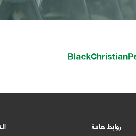
BlackChristianPe
روابط هامة
الق