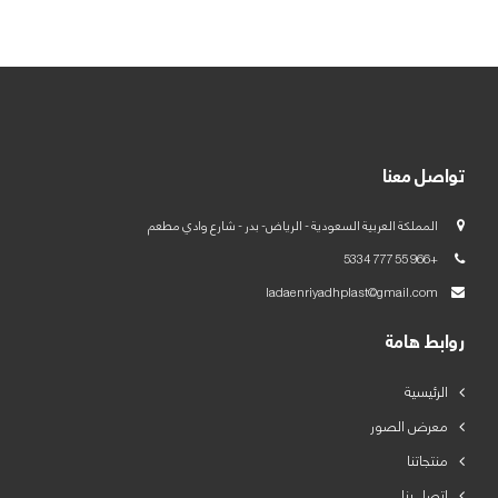
العربية
English
تواصل معنا
المملكة العربية السعودية - الرياض- بدر - شارع وادي مطعم
+966 55 777 5334
ladaenriyadhplast@gmail.com
روابط هامة
الرئيسية
معرض الصور
منتجاتنا
اتصل بنا