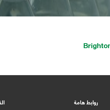
Brighto
روابط هامة
الق