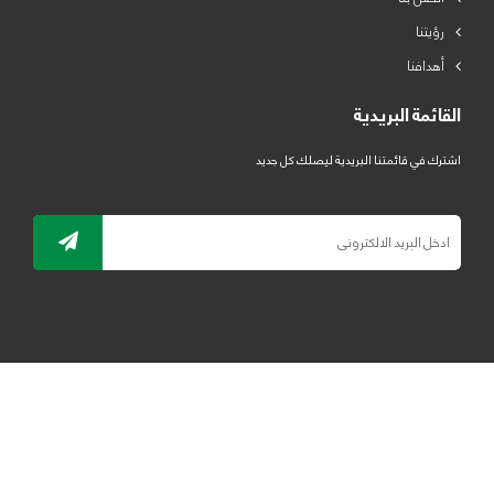
رؤيتنا
أهدافنا
القائمة البريدية
اشترك في قائمتنا البريدية ليصلك كل جديد
جميع الحقوق محفوظة لمصنع لدائن الرياض للبلاستيك 2019 ©
ELRYAD
تصميم مواقع / تطبيقات