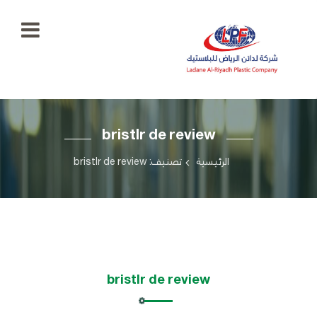
الرئيسية
bristlr de review
معرض
الصور
+966
الرئيسية
تصنيف: bristlr de review
55
منتجاتنا
777
5334
اتصل
بنا
ladaenriyadhplast@gmail.com
رؤيتنا
bristlr de review
أهدافنا