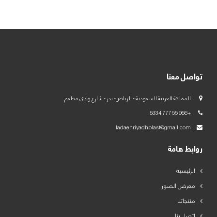
العربية
English
تواصل معنا
المملكة العربية السعودية - الرياض- بدر - شارع وادي مطعم
+966 55 777 5334
ladaenriyadhplast@gmail.com
روابط هامة
الرئيسية
معرض الصور
منتجاتنا
اتصل بنا