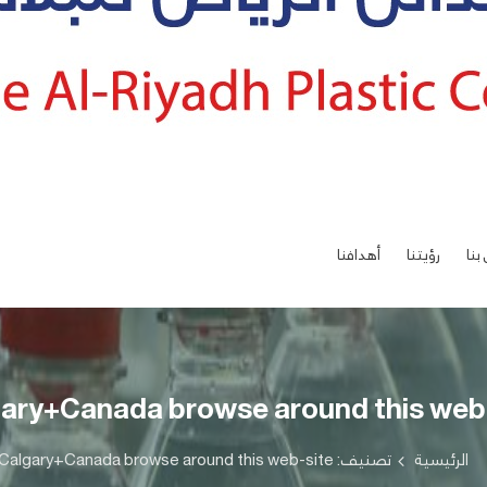
بنا
رؤيتنا
أهدافنا
ary+Canada browse around this web
الرئيسية
تصنيف: Calgary+Canada browse around this web-site