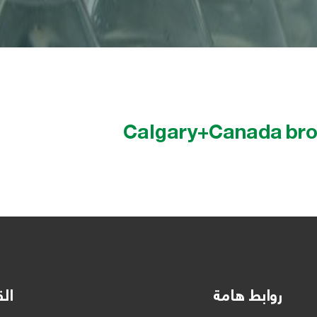
Calgary+Canada brow
روابط هامة
الق