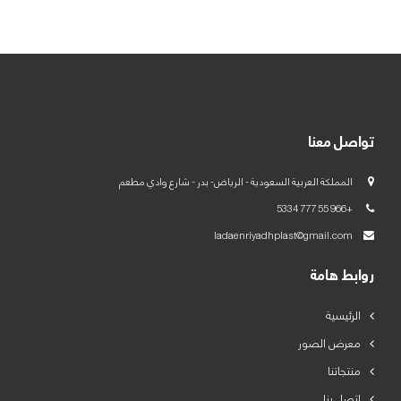
العربية
English
تواصل معنا
المملكة العربية السعودية - الرياض- بدر - شارع وادي مطعم
+966 55 777 5334
ladaenriyadhplast@gmail.com
روابط هامة
الرئيسية
معرض الصور
منتجاتنا
اتصل بنا