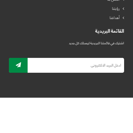
رؤيتنا
أهدافنا
القائمة البريدية
اشترك في قائمتنا البريدية ليصلك كل جديد
جميع الحقوق محفوظة لمصنع لدائن الرياض للبلاستيك 2019 ©
ELRYAD
تصميم مواقع / تطبيقات