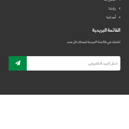
رؤيتنا
أهدافنا
القائمة البريدية
اشترك في قائمتنا البريدية ليصلك كل جديد
جميع الحقوق محفوظة لمصنع لدائن الرياض للبلاستيك 2019 ©
ELRYAD
تصميم مواقع / تطبيقات