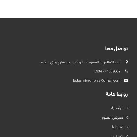
العربية
English
تواصل معنا
المملكة العربية السعودية - الرياض- بدر - شارع وادي مطعم
+966 55 777 5334
ladaenriyadhplast@gmail.com
روابط هامة
الرئيسية
معرض الصور
منتجاتنا
اتصل بنا