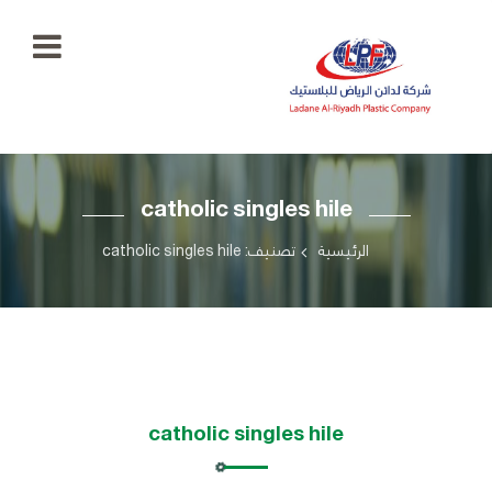
الرئيسية
catholic singles hile
معرض
الصور
+966
الرئيسية
تصنيف: catholic singles hile
55
منتجاتنا
777
5334
اتصل
بنا
ladaenriyadhplast@gmail.com
رؤيتنا
catholic singles hile
أهدافنا