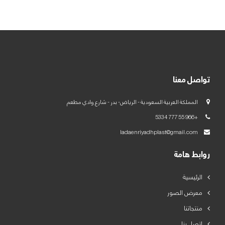
العربية
English
تواصل معنا
المملكة العربية السعودية - الرياض- بدر - شارع وادي مطعم
+966 55 777 5334
ladaenriyadhplast@gmail.com
روابط هامة
الرئيسية
معرض الصور
منتجاتنا
اتصل بنا