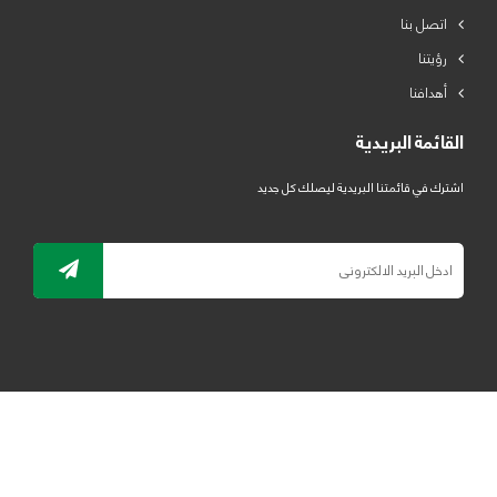
اتصل بنا
رؤيتنا
أهدافنا
القائمة البريدية
اشترك في قائمتنا البريدية ليصلك كل جديد
جميع الحقوق محفوظة لمصنع لدائن الرياض للبلاستيك 2019 ©
ELRYAD