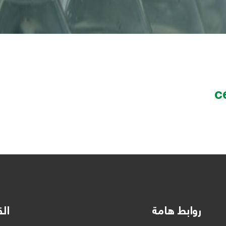
c
روابط هامة
الق