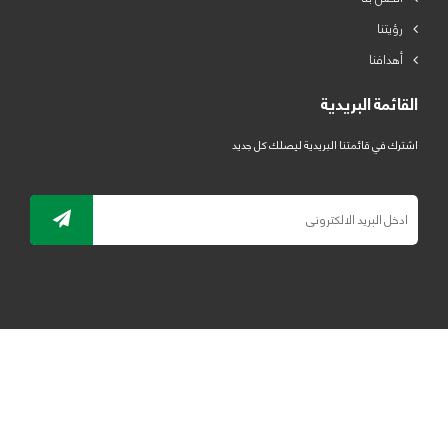
رؤيتنا
أهدافنا
القائمة البريدية
اشترك في قائمتنا البريدية ليصلك كل جديد
جميع الحقوق محفوظة لمصنع لدائن الرياض للبلاستيك 2019 ©
ELRYAD
تصميم مواقع / تطبيقات