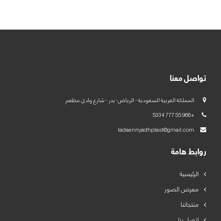
العربية
English
تواصل معنا
المملكة العربية السعودية - الرياض- بدر - شارع وادي مطعم
+966 55 777 5334
ladaenriyadhplast@gmail.com
روابط هامة
الرئيسية
معرض الصور
منتجاتنا
اتصل بنا