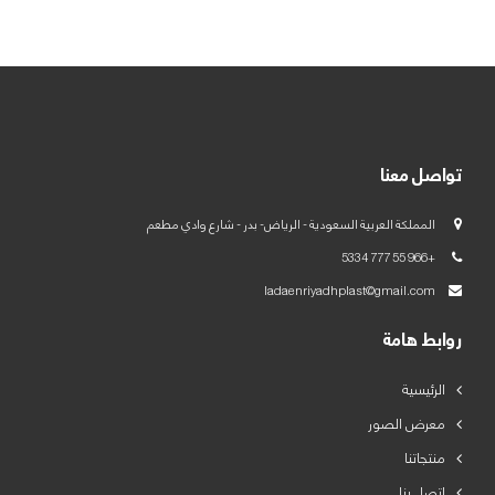
العربية
English
تواصل معنا
المملكة العربية السعودية - الرياض- بدر - شارع وادي مطعم
+966 55 777 5334
ladaenriyadhplast@gmail.com
روابط هامة
الرئيسية
معرض الصور
منتجاتنا
اتصل بنا