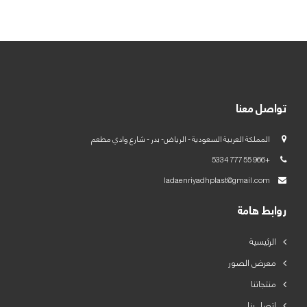
العربية
English
تواصل معنا
المملكة العربية السعودية - الرياض- بدر - شارع وادي مطعم
+966 55 777 5334
ladaenriyadhplast@gmail.com
روابط هامة
الرئيسية
معرض الصور
منتجاتنا
اتصل بنا