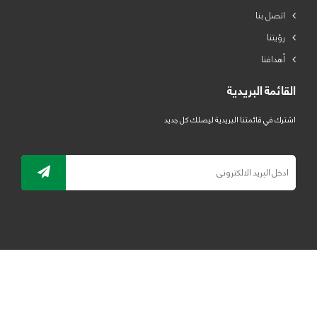
اتصل بنا
رؤيتنا
أهدافنا
القائمة البريدية
اشترك في قائمتنا البريدية ليصلك كل جديد
جميع الحقوق محفوظة لمصنع لدائن الرياض للبلاستيك 2019 ©
ELRYAD