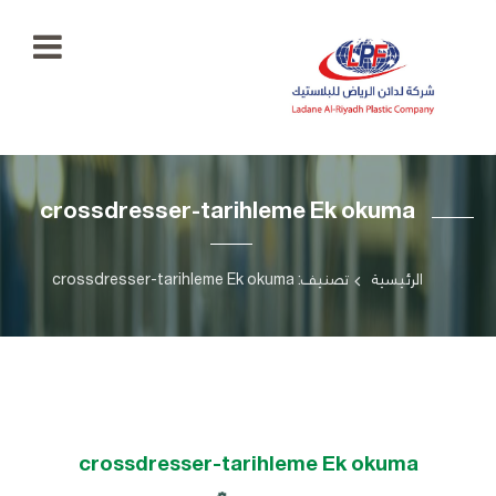
الرئيسية
crossdresser-tarihleme Ek okuma
معرض
الصور
+966
55
الرئيسية
تصنيف: crossdresser-tarihleme Ek okuma
منتجاتنا
777
5334
اتصل
بنا
ladaenriyadhplast@gmail.com
رؤيتنا
crossdresser-tarihleme Ek okuma
أهدافنا