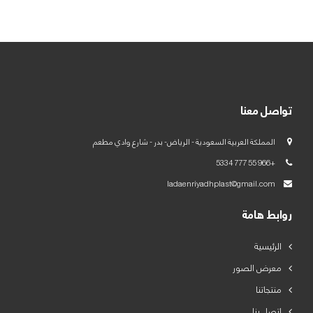
العربية
English
تواصل معنا
المملكة العربية السعودية - الرياض- بدر - شارع وادي مطعم
+966 55 777 5334
ladaenriyadhplast@gmail.com
روابط هامة
الرئيسية
معرض الصور
منتجاتنا
اتصل بنا