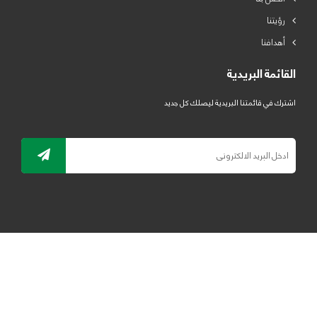
رؤيتنا
أهدافنا
القائمة البريدية
اشترك في قائمتنا البريدية ليصلك كل جديد
جميع الحقوق محفوظة لمصنع لدائن الرياض للبلاستيك 2019 ©
ELRYAD
تصميم مواقع / تطبيقات