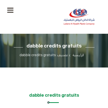
الرئيسية
dabble credits gratuits
معرض
الصور
+966
الرئيسية
تصنيف: dabble credits gratuits
55
منتجاتنا
777
5334
اتصل
بنا
ladaenriyadhplast@gmail.com
رؤيتنا
dabble credits gratuits
أهدافنا