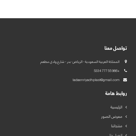
العربية
English
تواصل معنا
المملكة العربية السعودية - الرياض- بدر - شارع وادي مطعم
+966 55 777 5334
ladaenriyadhplast@gmail.com
روابط هامة
الرئيسية
معرض الصور
منتجاتنا
اتصل بنا