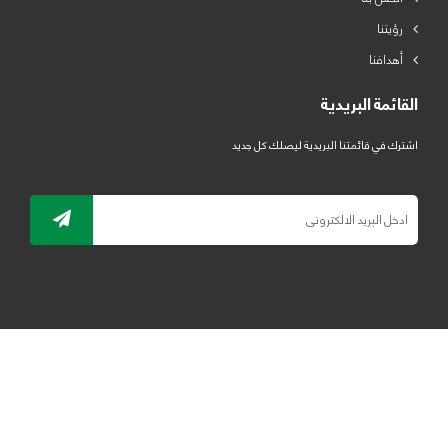
رؤيتنا
أهدافنا
القائمة البريدية
اشترك في قائمتنا البريدية ليصلك كل جديد
جميع الحقوق محفوظة لمصنع لدائن الرياض للبلاستيك 2019 ©
ELRYAD
تصميم مواقع / تطبيقات