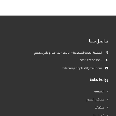
العربية
English
تواصل معنا
المملكة العربية السعودية - الرياض- بدر - شارع وادي مطعم
+966 55 777 5334
ladaenriyadhplast@gmail.com
روابط هامة
الرئيسية
معرض الصور
منتجاتنا
اتصل بنا