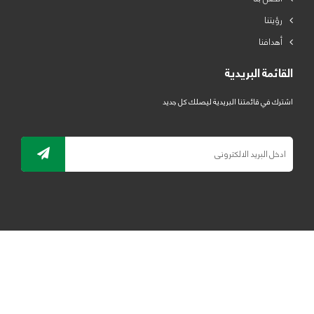
رؤيتنا
أهدافنا
القائمة البريدية
اشترك في قائمتنا البريدية ليصلك كل جديد
جميع الحقوق محفوظة لمصنع لدائن الرياض للبلاستيك 2019 ©
ELRYAD
تصميم مواقع / تطبيقات