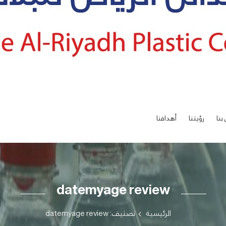
بنا
رؤيتنا
أهدافنا
datemyage review
الرئيسية
تصنيف: datemyage review